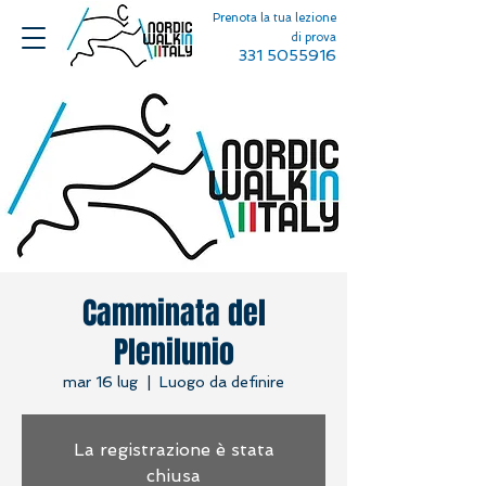
Prenota la tua lezione
di prova
331 5055916
Camminata del
Plenilunio
mar 16 lug
  |  
Luogo da definire
La registrazione è stata
chiusa