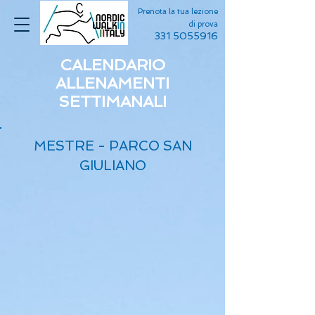
Prenota la tua lezione
di prova
331 5055916
CALENDARIO
ALLENAMENTI
SETTIMANALI
MESTRE - PARCO SAN
GIULIANO