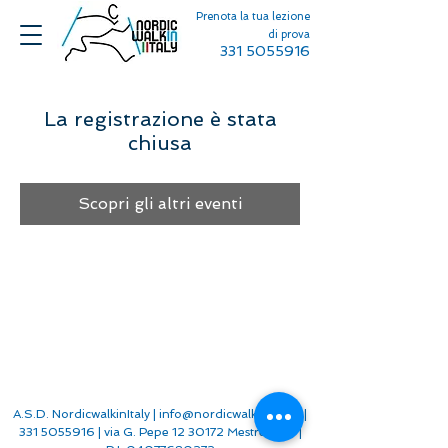
Prenota la tua lezione
di prova
331 5055916
La registrazione è stata
chiusa
Scopri gli altri eventi
A.S.D. NordicwalkinItaly |
info@nordicwalkinitaly.it
|
331 5055916
| v
ia G. Pepe
12 30172
Mestre (VE) |