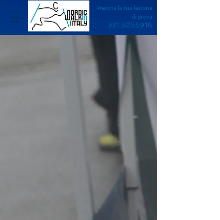
Prenota la tua lezione
di prova
331 5055916