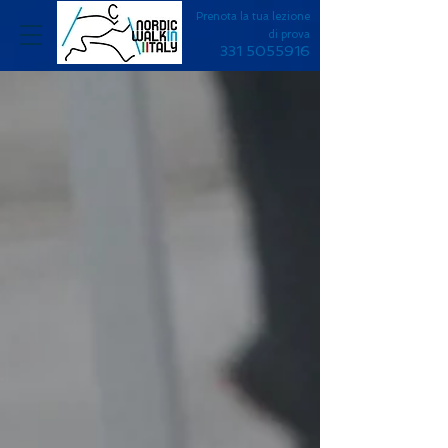
Prenota la tua lezione
di prova
331 5055916