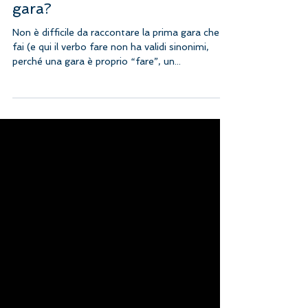
4 nov 2018
Tempo di lettura: 2 min
Ma io cosa ci faccio qui, in
gara?
Non è difficile da raccontare la prima gara che
fai (e qui il verbo fare non ha validi sinonimi,
perché una gara è proprio “fare”, un...