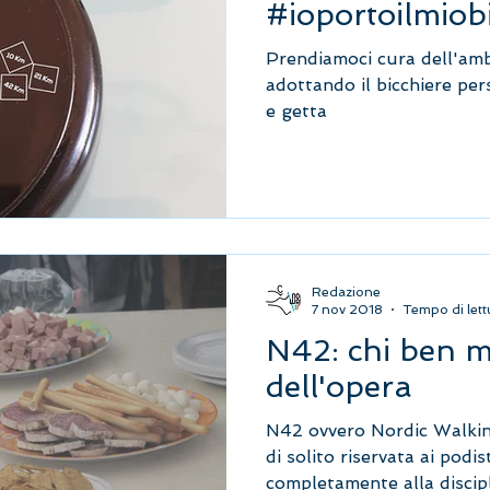
#ioportoilmiob
Prendiamoci cura dell'amb
adottando il bicchiere per
e getta
Redazione
7 nov 2018
Tempo di lett
N42: chi ben m
dell'opera
N42 ovvero Nordic Walkin
di solito riservata ai podi
completamente alla discipli