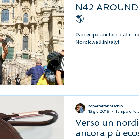
N42 AROUND
🌎
Partecipa anche tu al conc
NordicwalkinItaly!
robertafranceschini
13 giu 2019
Tempo di lett
Verso un nordi
ancora più ecos