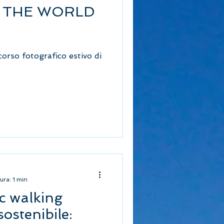
 THE WORLD
orso fotografico estivo di
ura: 1 min
c walking
ostenibile: