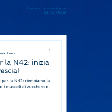
Prenota la tua lezione di prova
331 5055916
tura: 2 min
r la N42: inizia
vescia!
li per la N42: riempiamo la
mo i muscoli di zucchero e