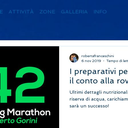
E
ATTIVITÀ
ZONE
GALLERIA
INFO
robertafranceschini
6 nov 2019
Tempo di let
I preparativi pe
il conto alla ro
Ultimi dettagli nutriziona
riserva di acqua, carichia
sarà un successo!