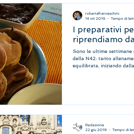
robertafranceschini
14 ott 2019
Tempo di lett
I preparativi p
riprendiamo da
Sono le ultime settimane d
della N42: tanto allename
equilibrata, iniziando dall
Redazione
22 giu 2019
Tempo di let