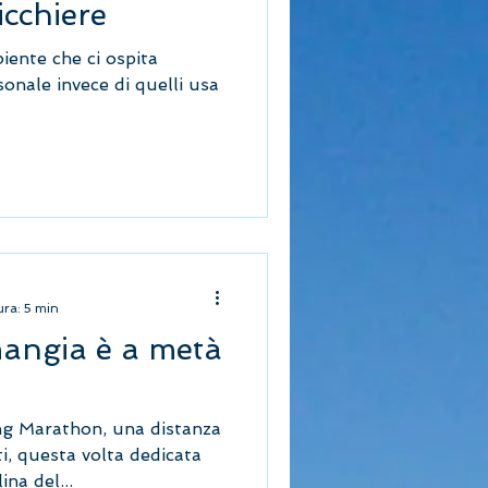
icchiere
iente che ci ospita
sonale invece di quelli usa
ura: 5 min
angia è a metà
g Marathon, una distanza
sti, questa volta dedicata
na del...